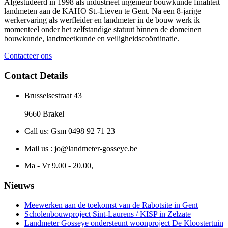
Afgestudeerd in 1998 als industrieel ingenieur bouwkunde finaliteit
landmeten aan de KAHO St.-Lieven te Gent. Na een 8-jarige
werkervaring als werfleider en landmeter in de bouw werk ik
momenteel onder het zelfstandige statuut binnen de domeinen
bouwkunde, landmeetkunde en veiligheidscoördinatie.
Contacteer ons
Contact Details
Brusselsestraat 43
9660 Brakel
Call us: Gsm 0498 92 71 23
Mail us : jo@landmeter-gosseye.be
Ma - Vr 9.00 - 20.00,
Nieuws
Meewerken aan de toekomst van de Rabotsite in Gent
Scholenbouwproject Sint-Laurens / KISP in Zelzate
Landmeter Gosseye ondersteunt woonproject De Kloostertuin