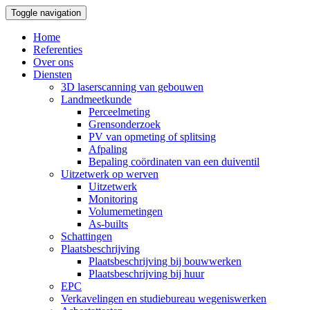
Toggle navigation
Home
Referenties
Over ons
Diensten
3D laserscanning van gebouwen
Landmeetkunde
Perceelmeting
Grensonderzoek
PV van opmeting of splitsing
Afpaling
Bepaling coördinaten van een duiventil
Uitzetwerk op werven
Uitzetwerk
Monitoring
Volumemetingen
As-builts
Schattingen
Plaatsbeschrijving
Plaatsbeschrijving bij bouwwerken
Plaatsbeschrijving bij huur
EPC
Verkavelingen en studiebureau wegeniswerken